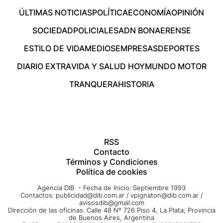
ÚLTIMAS NOTICIAS
POLÍTICA
ECONOMÍA
OPINIÓN
SOCIEDAD
POLICIALES
ADN BONAERENSE
ESTILO DE VIDA
MEDIOS
EMPRESAS
DEPORTES
DIARIO EXTRA
VIDA Y SALUD HOY
MUNDO MOTOR
TRANQUERA
HISTORIA
RSS
Contacto
Términos y Condiciones
Política de cookies
Agencia DIB - Fecha de Inicio: Septiembre 1993
Contactos:
publicidad@dib.com.ar
/
vpignaton@dib.com.ar
/
avisosdib@gmail.com
Dirección de las oficinas: Calle 48 Nº 726 Piso 4, La Plata; Provincia
de Buenos Aires, Argentina