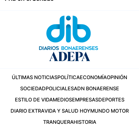
ÚLTIMAS NOTICIAS
POLÍTICA
ECONOMÍA
OPINIÓN
SOCIEDAD
POLICIALES
ADN BONAERENSE
ESTILO DE VIDA
MEDIOS
EMPRESAS
DEPORTES
DIARIO EXTRA
VIDA Y SALUD HOY
MUNDO MOTOR
TRANQUERA
HISTORIA