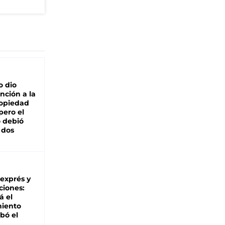
o dio
nción a la
ropiedad
pero el
 debió
 dos
 exprés y
ciones:
á el
miento
bó el