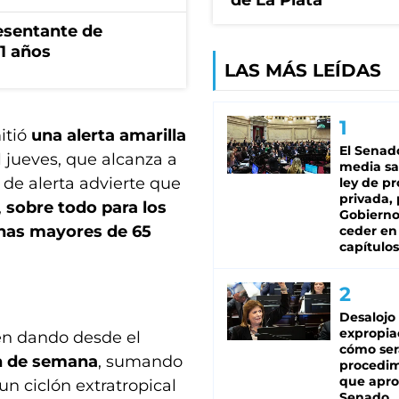
de La Plata
esentante de
1 años
LAS MÁS LEÍDAS
itió
una alerta amarilla
El Senad
 jueves, que alcanza a
media sa
l de alerta advierte que
ley de p
privada, 
,
sobre todo para los
Gobierno
onas mayores de 65
ceder en
capítulos
Desalojo
expropia
en dando desde el
cómo ser
in de semana
, sumando
procedi
que apro
un ciclón extratropical
Senado