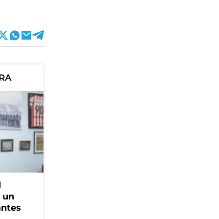
ORA
l
, un
antes