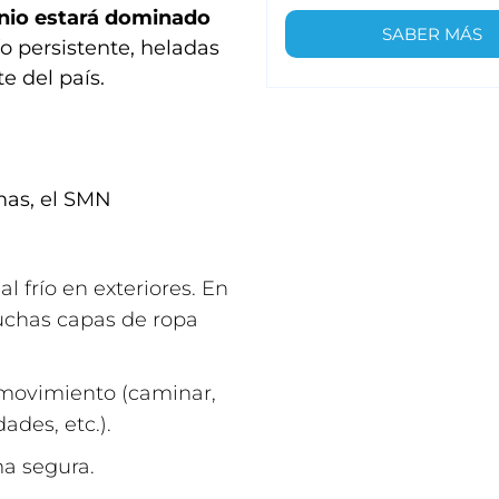
junio estará dominado
SABER MÁS
ío persistente, heladas
e del país.
mas, el SMN
 frío en exteriores. En
muchas capas de ropa
 movimiento (caminar,
ades, etc.).
ma segura.