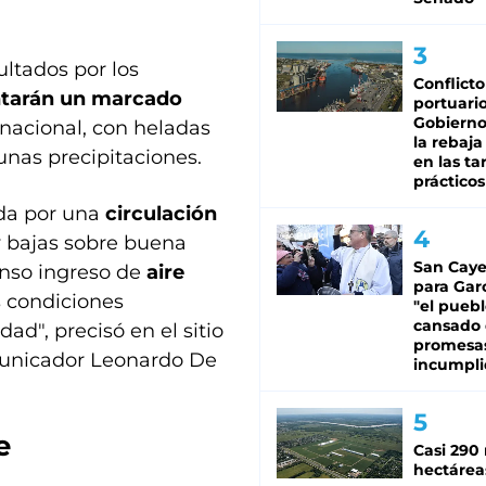
ltados por los
Conflicto
entarán un marcado
portuario
Gobierno 
o nacional, con heladas
la rebaja
unas precipitaciones.
en las tar
prácticos
ada por una
circulación
bajas sobre buena
San Caye
enso ingreso de
aire
para Gar
as condiciones
"el puebl
cansado
ad", precisó en el sitio
promesa
municador Leonardo De
incumpli
e
Casi 290 
hectárea