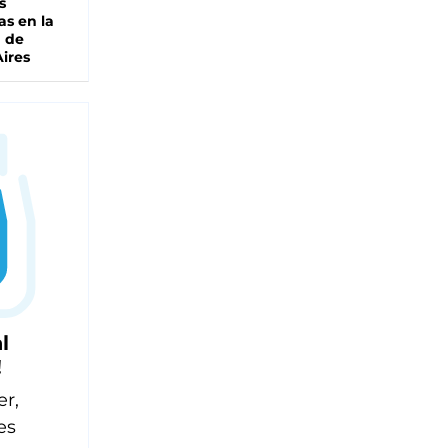
s
as en la
a de
ires
l
!
er,
es