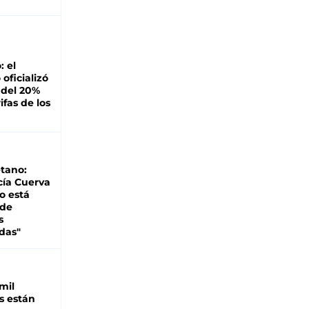
: el
oficializó
 del 20%
ifas de los
tano:
cía Cuerva
o está
 de
s
das"
mil
s están