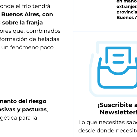
en mano
onde el frío tendrá
extranjer
provinci
e Buenos Aires, con
Buenos A
sobre la franja
lores que, combinados
a formación de heladas
o, un fenómeno poco
mento del riesgo
¡Suscribite a
nsivas y pasturas
,
Newsletter
ética para la
Lo que necesitas sab
desde donde necesit