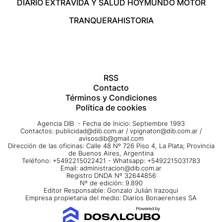
DIARIO EXTRA
VIDA Y SALUD HOY
MUNDO MOTOR
TRANQUERA
HISTORIA
RSS
Contacto
Términos y Condiciones
Política de cookies
Agencia DIB - Fecha de Inicio: Septiembre 1993
Contactos:
publicidad@dib.com.ar
/
vpignaton@dib.com.ar
/
avisosdib@gmail.com
Dirección de las oficinas: Calle 48 Nº 726 Piso 4, La Plata; Provincia
de Buenos Aires, Argentina
Teléfono: +5492215022421 - Whatsapp: +5492215031783
Email:
administracion@dib.com.ar
Registro DNDA Nº 32644856
Nº de edición: 9.890
Editor Responsable: Gonzalo Julián Irazoqui
Empresa propietaria del medio: Diarios Bonaerenses SA