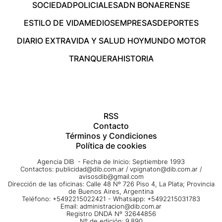
SOCIEDAD
POLICIALES
ADN BONAERENSE
ESTILO DE VIDA
MEDIOS
EMPRESAS
DEPORTES
DIARIO EXTRA
VIDA Y SALUD HOY
MUNDO MOTOR
TRANQUERA
HISTORIA
RSS
Contacto
Términos y Condiciones
Política de cookies
Agencia DIB - Fecha de Inicio: Septiembre 1993
Contactos:
publicidad@dib.com.ar
/
vpignaton@dib.com.ar
/
avisosdib@gmail.com
Dirección de las oficinas: Calle 48 Nº 726 Piso 4, La Plata; Provincia
de Buenos Aires, Argentina
Teléfono: +5492215022421 - Whatsapp: +5492215031783
Email:
administracion@dib.com.ar
Registro DNDA Nº 32644856
Nº de edición: 9.890