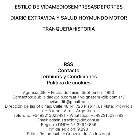
ESTILO DE VIDA
MEDIOS
EMPRESAS
DEPORTES
DIARIO EXTRA
VIDA Y SALUD HOY
MUNDO MOTOR
TRANQUERA
HISTORIA
RSS
Contacto
Términos y Condiciones
Política de cookies
Agencia DIB - Fecha de Inicio: Septiembre 1993
Contactos:
publicidad@dib.com.ar
/
vpignaton@dib.com.ar
/
avisosdib@gmail.com
Dirección de las oficinas: Calle 48 Nº 726 Piso 4, La Plata; Provincia
de Buenos Aires, Argentina
Teléfono: +5492215022421 - Whatsapp: +5492215031783
Email:
administracion@dib.com.ar
Registro DNDA Nº 32644856
Nº de edición: 9.890
Editor Responsable: Gonzalo Julián Irazoqui