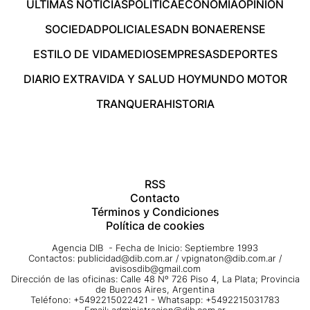
ÚLTIMAS NOTICIAS
POLÍTICA
ECONOMÍA
OPINIÓN
SOCIEDAD
POLICIALES
ADN BONAERENSE
ESTILO DE VIDA
MEDIOS
EMPRESAS
DEPORTES
DIARIO EXTRA
VIDA Y SALUD HOY
MUNDO MOTOR
TRANQUERA
HISTORIA
RSS
Contacto
Términos y Condiciones
Política de cookies
Agencia DIB - Fecha de Inicio: Septiembre 1993
Contactos:
publicidad@dib.com.ar
/
vpignaton@dib.com.ar
/
avisosdib@gmail.com
Dirección de las oficinas: Calle 48 Nº 726 Piso 4, La Plata; Provincia
de Buenos Aires, Argentina
Teléfono: +5492215022421 - Whatsapp: +5492215031783