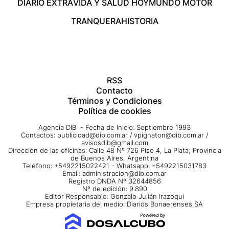
DIARIO EXTRA
VIDA Y SALUD HOY
MUNDO MOTOR
TRANQUERA
HISTORIA
RSS
Contacto
Términos y Condiciones
Política de cookies
Agencia DIB - Fecha de Inicio: Septiembre 1993
Contactos:
publicidad@dib.com.ar
/
vpignaton@dib.com.ar
/
avisosdib@gmail.com
Dirección de las oficinas: Calle 48 Nº 726 Piso 4, La Plata; Provincia
de Buenos Aires, Argentina
Teléfono: +5492215022421 - Whatsapp: +5492215031783
Email:
administracion@dib.com.ar
Registro DNDA Nº 32644856
Nº de edición: 9.890
Editor Responsable: Gonzalo Julián Irazoqui
Empresa propietaria del medio: Diarios Bonaerenses SA