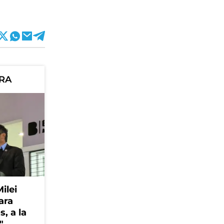
ORA
Milei
ara
, a la