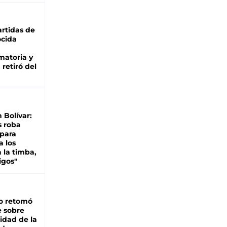
rtidas de
cida
matoria y
retiró del
n Bolívar:
s roba
 para
a los
 la timba,
igos"
o retomó
e sobre
lidad de la