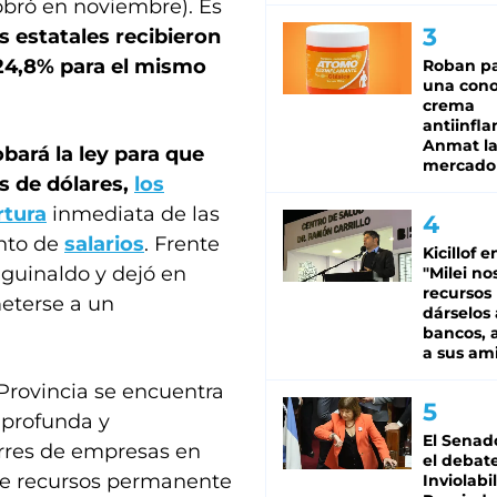
obró en noviembre). Es
s estatales recibieron
 24,8% para el mismo
Roban pa
una cono
crema
antiinfla
Anmat la 
bará la ley para que
mercado
es de dólares,
los
rtura
inmediata de las
nto de
salarios
. Frente
Kicillof e
aguinaldo y dejó en
"Milei no
recursos
eterse a un
dárselos 
bancos, a
a sus am
 Provincia se encuentra
 profunda y
El Senad
erres de empresas en
el debat
 de recursos permanente
Inviolabi