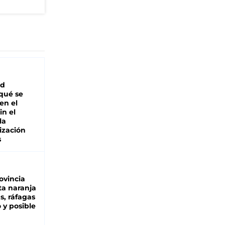
"
ad
 qué se
en el
in el
la
ización
s
ovincia
ta naranja
as, ráfagas
 y posible