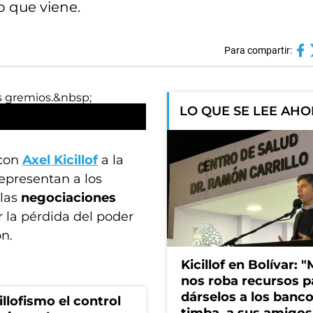
o que viene.
Para compartir:
LO QUE SE LEE AH
 con
Axel Kicillof
a la
representan a los
 las
negociaciones
r la pérdida del poder
ón.
Kicillof en Bolívar: "
nos roba recursos p
dárselos a los bancos
illofismo el control