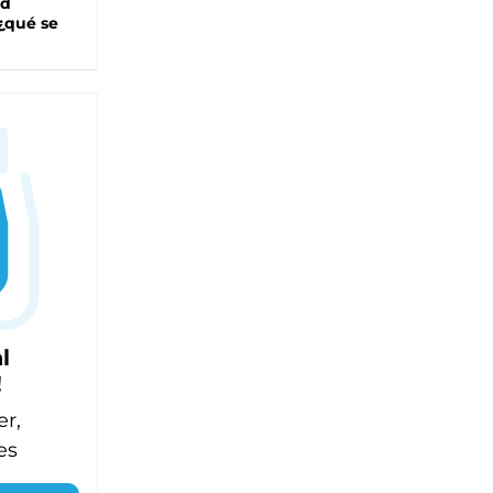
ad
 ¿qué se
l
!
er,
es