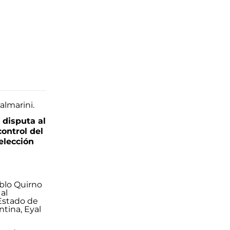
 disputa al
control del
elección
s