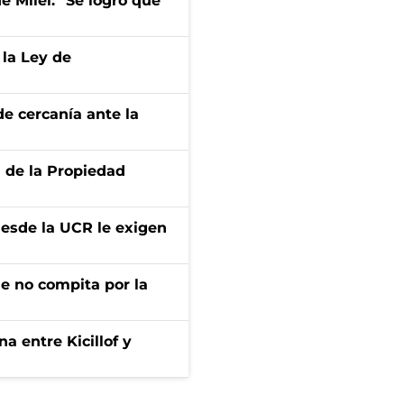
de Milei: "Se logró que
 la Ley de
e cercanía ante la
d de la Propiedad
desde la UCR le exigen
ue no compita por la
a entre Kicillof y