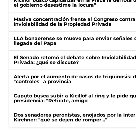
Kicillof buscó capitalizar en la Plaza la derrota 
el gobierno desestime la locura"
Masiva concentración frente al Congreso contra
Inviolabilidad de la Propiedad Privada
LLA bonaerense se mueve para enviar señales d
llegada del Papa
El Senado retomó el debate sobre Inviolabilida
Privada: ¿qué se discute?
Alerta por el aumento de casos de triquinosis: 
"controles" a provincia
Caputo busca subir a Kicillof al ring y le pide q
presidencia: "Retirate, amigo"
Dos senadores peronistas, enojados por la intern
Kirchner: "qué se dejen de romper..."