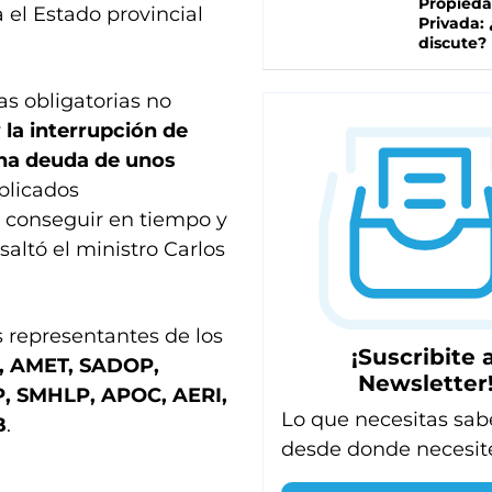
Propied
 el Estado provincial
Privada:
discute?
as obligatorias no
y
la interrupción de
una deuda de unos
plicados
s conseguir en tiempo y
saltó el ministro Carlos
s representantes de los
¡Suscribite a
, AMET, SADOP,
Newsletter
 SMHLP, APOC, AERI,
Lo que necesitas sab
B
.
desde donde necesit