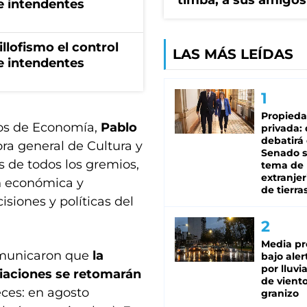
timba, a sus amigos
de intendentes
illofismo el control
LAS MÁS LEÍDAS
de intendentes
Propied
tros de Economía,
Pablo
privada:
debatirá 
tora general de Cultura y
Senado s
s de todos los gremios,
tema de 
extranjer
ón económica y
de tierra
isiones y políticas del
Media pr
comunicaron que
la
bajo aler
por lluvi
ciaciones se retomarán
de viento
eces: en agosto
granizo