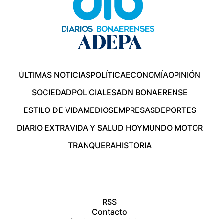
ÚLTIMAS NOTICIAS
POLÍTICA
ECONOMÍA
OPINIÓN
SOCIEDAD
POLICIALES
ADN BONAERENSE
ESTILO DE VIDA
MEDIOS
EMPRESAS
DEPORTES
DIARIO EXTRA
VIDA Y SALUD HOY
MUNDO MOTOR
TRANQUERA
HISTORIA
RSS
Contacto