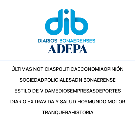
ÚLTIMAS NOTICIAS
POLÍTICA
ECONOMÍA
OPINIÓN
SOCIEDAD
POLICIALES
ADN BONAERENSE
ESTILO DE VIDA
MEDIOS
EMPRESAS
DEPORTES
DIARIO EXTRA
VIDA Y SALUD HOY
MUNDO MOTOR
TRANQUERA
HISTORIA