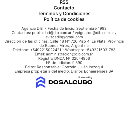
RSS
Contacto
Términos y Condiciones
Política de cookies
Agencia DIB - Fecha de Inicio: Septiembre 1993
Contactos:
publicidad@dib.com.ar
/
vpignaton@dib.com.ar
/
avisosdib@gmail.com
Dirección de las oficinas: Calle 48 Nº 726 Piso 4, La Plata; Provincia
de Buenos Aires, Argentina
Teléfono: +5492215022421 - Whatsapp: +5492215031783
Email:
administracion@dib.com.ar
Registro DNDA Nº 32644856
Nº de edición: 9.890
Editor Responsable: Gonzalo Julián Irazoqui
Empresa propietaria del medio: Diarios Bonaerenses SA