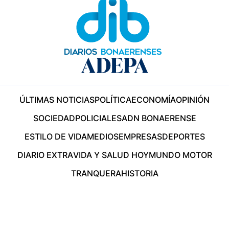
ÚLTIMAS NOTICIAS
POLÍTICA
ECONOMÍA
OPINIÓN
SOCIEDAD
POLICIALES
ADN BONAERENSE
ESTILO DE VIDA
MEDIOS
EMPRESAS
DEPORTES
DIARIO EXTRA
VIDA Y SALUD HOY
MUNDO MOTOR
TRANQUERA
HISTORIA