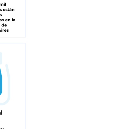
mil
s están
s
as en la
a de
ires
l
!
er,