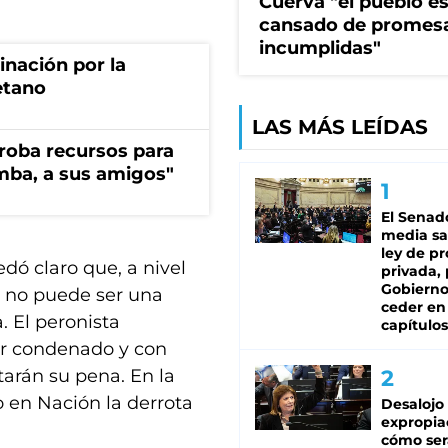
Cuerva "el pueblo e
cansado de promes
incumplidas"
rinación por la
etano
LAS MÁS LEÍDAS
s roba recursos para
imba, a sus amigos"
El Senad
media sa
ley de p
edó claro que, a nivel
privada, 
Gobierno
ta no puede ser una
ceder en
 El peronista
capítulos
er condenado y con
arán su pena. En la
o en Nación la derrota
Desalojo
expropia
cómo ser