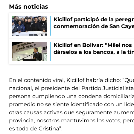
Más noticias
Kicillof participó de la pereg
conmemoración de San Cay
Kicillof en Bolívar: "Milei no
dárselos a los bancos, a la t
En el contenido viral, Kicillof habría dicho: “Qu
nacional, el presidente del Partido Justicialis
persona cumpliendo una condena domiciliaria.
promedio no se siente identificado con un líd
otras causas activas que seguramente aument
provincia, nosotros mantuvimos los votos, per
es toda de Cristina”.