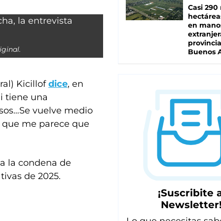
Casi 290 
hectárea
en mano
extranjer
provinci
iginal.
Buenos A
l) Kicillof
dice
, en
ei tiene una
erosos…Se vuelve medio
al que me parece que
 a la condena de
ativas de 2025.
¡Suscribite a
Newsletter
Lo que necesitas sab