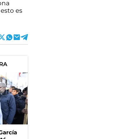
sona
 esto es
ORA
García