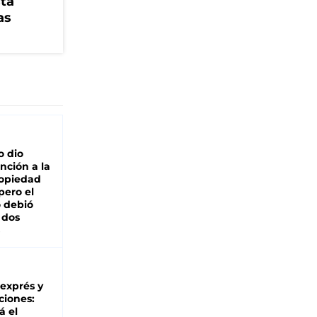
stá
as
o dio
nción a la
ropiedad
pero el
 debió
 dos
 exprés y
ciones:
á el