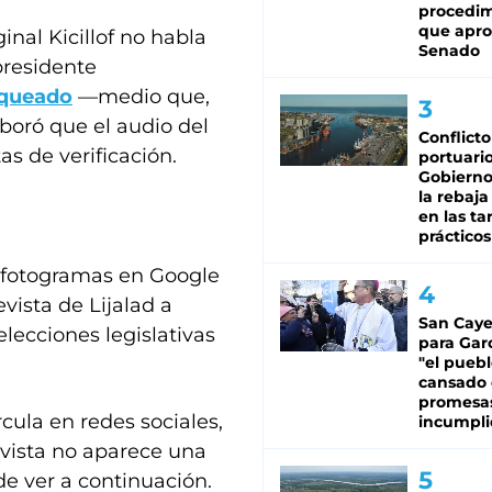
procedi
que apro
ginal Kicillof no habla
Senado
 presidente
queado
—medio que,
oboró que el audio del
Conflicto
as de verificación.
portuario
Gobierno 
la rebaja
en las tar
prácticos
s fotogramas en Google
evista de Lijalad a
San Caye
elecciones legislativas
para Gar
"el puebl
cansado
promesa
rcula en redes sociales,
incumpli
revista no aparece una
e ver a continuación.