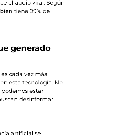
e el audio viral. Según
mbién tiene 99% de
fue generado
y es cada vez más
con esta tecnología. No
e podemos estar
buscan desinformar.
ia artificial se