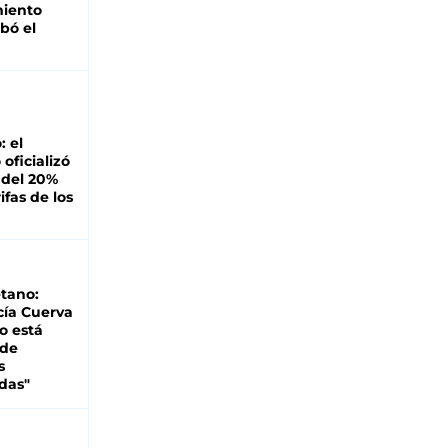
miento
bó el
: el
oficializó
 del 20%
ifas de los
tano:
cía Cuerva
o está
 de
s
das"