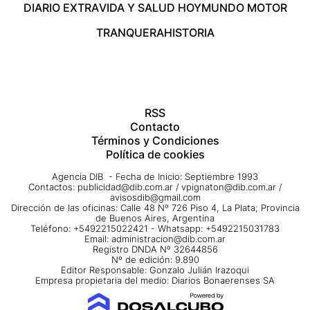
DIARIO EXTRA
VIDA Y SALUD HOY
MUNDO MOTOR
TRANQUERA
HISTORIA
RSS
Contacto
Términos y Condiciones
Política de cookies
Agencia DIB - Fecha de Inicio: Septiembre 1993
Contactos:
publicidad@dib.com.ar
/
vpignaton@dib.com.ar
/
avisosdib@gmail.com
Dirección de las oficinas: Calle 48 Nº 726 Piso 4, La Plata; Provincia
de Buenos Aires, Argentina
Teléfono: +5492215022421 - Whatsapp: +5492215031783
Email:
administracion@dib.com.ar
Registro DNDA Nº 32644856
Nº de edición: 9.890
Editor Responsable: Gonzalo Julián Irazoqui
Empresa propietaria del medio: Diarios Bonaerenses SA