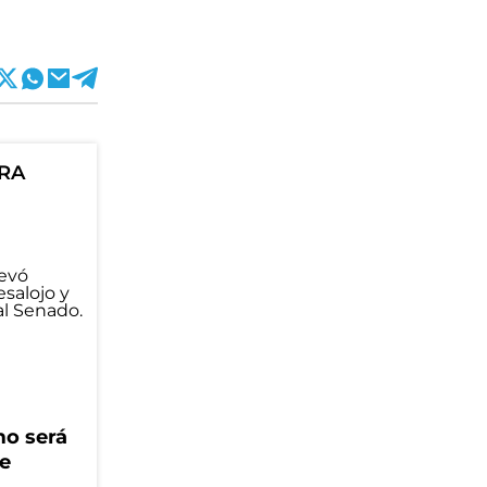
ORA
mo será
ue