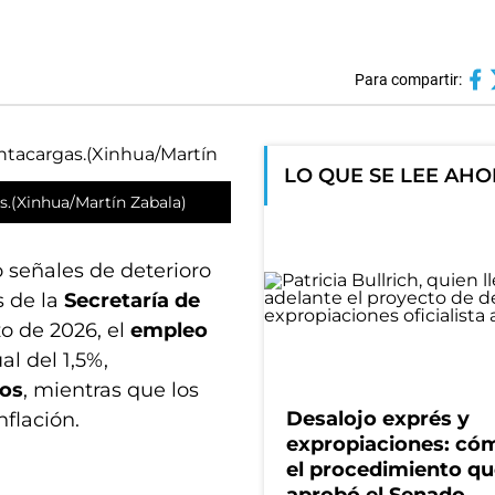
Para compartir:
LO QUE SE LEE AH
.(Xinhua/Martín Zabala)
 señales de deterioro
s de la
Secretaría de
o de 2026, el
empleo
al del 1,5%,
nos
, mientras que los
Desalojo exprés y
nflación.
expropiaciones: có
el procedimiento q