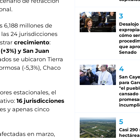
cenario de retracción
onal.
Desalojo
s 6,188 millones de
expropia
 las 24 jurisdicciones
cómo ser
procedi
strar
crecimiento
:
que apro
 (+3%) y San Juan
Senado
ados se ubicaron Tierra
Formosa (-5,3%), Chaco
San Caye
para Gar
"el puebl
res estacionales, el
cansado
promesa
ativo:
16 jurisdicciones
incumpli
les y apenas cinco
Casi 290 
afectadas en marzo,
hectárea