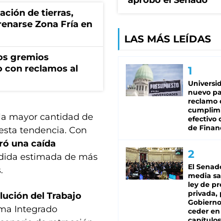
aprobó el Senado
zación de tierras,
renarse Zona Fría en
LAS MÁS LEÍDAS
os gremios
 con reclamos al
Universi
nuevo pa
reclamo 
cumplim
 la mayor cantidad de
efectivo 
de Finan
 esta tendencia. Con
ró una caída
rdida estimada de más
El Senad
.
media sa
ley de p
privada, 
lución del Trabajo
Gobierno
ema Integrado
ceder en
capítulos