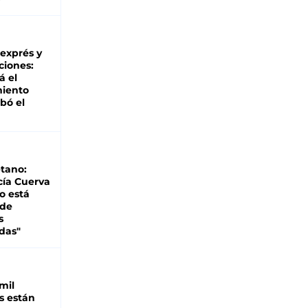
 exprés y
ciones:
á el
miento
bó el
tano:
cía Cuerva
o está
 de
s
das"
mil
s están