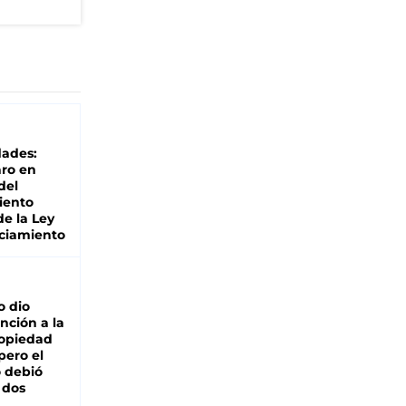
dades:
ro en
del
iento
de la Ley
ciamiento
o dio
nción a la
ropiedad
pero el
 debió
 dos