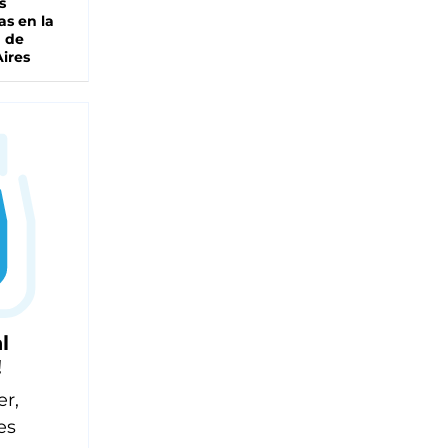
s
as en la
a de
ires
l
!
er,
es