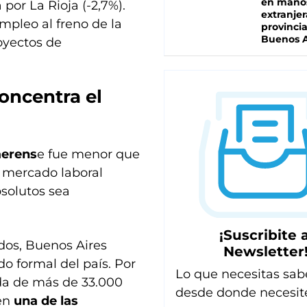
en mano
por La Rioja (-2,7%).
extranjer
empleo al freno de la
provinci
Buenos A
royectos de
oncentra el
aerens
e fue menor que
l mercado laboral
solutos sea
¡Suscribite a
ados, Buenos Aires
Newsletter
o formal del país. Por
Lo que necesitas sab
ida de más de 33.000
desde donde necesit
 en
una de las