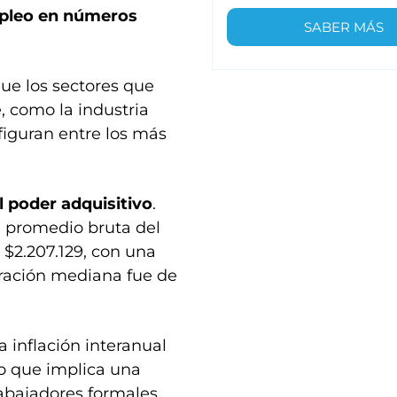
mpleo en números
SABER MÁS
que los sectores que
 como la industria
figuran entre los más
l poder adquisitivo
.
n promedio bruta del
 $2.207.129, con una
eración mediana fue de
inflación interanual
lo que implica una
abajadores formales.