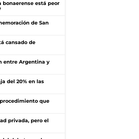
a bonaerense está peor
e
onmemoración de San
stá cansado de
ón entre Argentina y
aja del 20% en las
l procedimiento que
ad privada, pero el