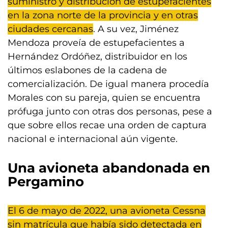
suministro y distribución de estupefacientes
en la zona norte de la provincia y en otras
ciudades cercanas
. A su vez, Jiménez
Mendoza proveía de estupefacientes a
Hernández Ordóñez, distribuidor en los
últimos eslabones de la cadena de
comercialización. De igual manera procedía
Morales con su pareja, quien se encuentra
prófuga junto con otras dos personas, pese a
que sobre ellos recae una orden de captura
nacional e internacional aún vigente.
Una avioneta abandonada en
Pergamino
El 6 de mayo de 2022, una avioneta Cessna
sin matrícula que había sido detectada en