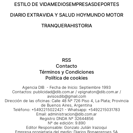
ESTILO DE VIDA
MEDIOS
EMPRESAS
DEPORTES
DIARIO EXTRA
VIDA Y SALUD HOY
MUNDO MOTOR
TRANQUERA
HISTORIA
RSS
Contacto
Términos y Condiciones
Política de cookies
Agencia DIB - Fecha de Inicio: Septiembre 1993
Contactos:
publicidad@dib.com.ar
/
vpignaton@dib.com.ar
/
avisosdib@gmail.com
Dirección de las oficinas: Calle 48 Nº 726 Piso 4, La Plata; Provincia
de Buenos Aires, Argentina
Teléfono: +5492215022421 - Whatsapp: +5492215031783
Email:
administracion@dib.com.ar
Registro DNDA Nº 32644856
Nº de edición: 9.890
Editor Responsable: Gonzalo Julián Irazoqui
Empresa propietaria del medio: Diarios Bonaerenses SA