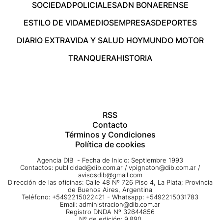
SOCIEDAD
POLICIALES
ADN BONAERENSE
ESTILO DE VIDA
MEDIOS
EMPRESAS
DEPORTES
DIARIO EXTRA
VIDA Y SALUD HOY
MUNDO MOTOR
TRANQUERA
HISTORIA
RSS
Contacto
Términos y Condiciones
Política de cookies
Agencia DIB - Fecha de Inicio: Septiembre 1993
Contactos:
publicidad@dib.com.ar
/
vpignaton@dib.com.ar
/
avisosdib@gmail.com
Dirección de las oficinas: Calle 48 Nº 726 Piso 4, La Plata; Provincia
de Buenos Aires, Argentina
Teléfono: +5492215022421 - Whatsapp: +5492215031783
Email:
administracion@dib.com.ar
Registro DNDA Nº 32644856
Nº de edición: 9.890