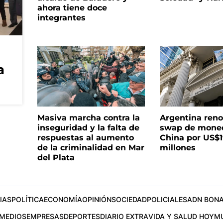
ahora tiene doce
integrantes
a
Masiva marcha contra la
Argentina reno
inseguridad y la falta de
swap de mone
respuestas al aumento
China por US$
de la criminalidad en Mar
millones
del Plata
IAS
POLÍTICA
ECONOMÍA
OPINIÓN
SOCIEDAD
POLICIALES
ADN BONA
MEDIOS
EMPRESAS
DEPORTES
DIARIO EXTRA
VIDA Y SALUD HOY
M