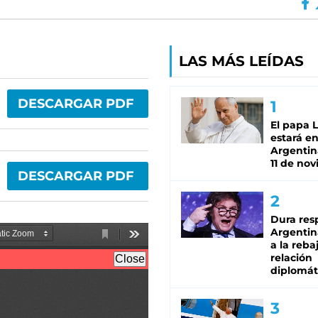
LAS MÁS LEÍDAS
DESCARGAR PDF
El papa 
estará en
Argentina
11 de no
DESCARGAR PDF
Dura res
Argentina
a la reba
relación
diplomát