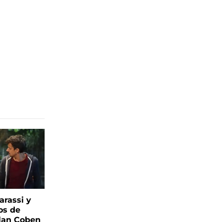
arassi y
os de
rlan Coben