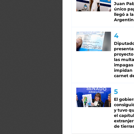
Juan Pabl
único pa
llegó a la
Argentin
Diputado
presenta
proyecto
las mult
impagas
impidan 
carnet d
El gobie
consiguió
y tuvo qu
el capítu
extranjer
de tierra