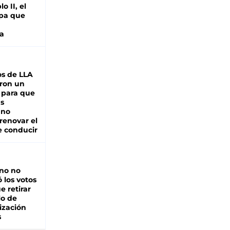
o II, el
pa que
a
s de LLA
ron un
 para que
as
 no
renovar el
e conducir
rno no
 los votos
e retirar
lo de
ización
s