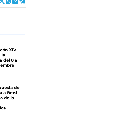
León XIV
 la
 del 8 al
viembre
puesta de
 a Brasil
ja de la
ica