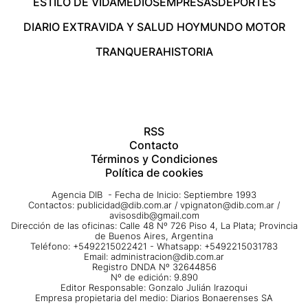
ESTILO DE VIDA
MEDIOS
EMPRESAS
DEPORTES
DIARIO EXTRA
VIDA Y SALUD HOY
MUNDO MOTOR
TRANQUERA
HISTORIA
RSS
Contacto
Términos y Condiciones
Política de cookies
Agencia DIB - Fecha de Inicio: Septiembre 1993
Contactos:
publicidad@dib.com.ar
/
vpignaton@dib.com.ar
/
avisosdib@gmail.com
Dirección de las oficinas: Calle 48 Nº 726 Piso 4, La Plata; Provincia
de Buenos Aires, Argentina
Teléfono: +5492215022421 - Whatsapp: +5492215031783
Email:
administracion@dib.com.ar
Registro DNDA Nº 32644856
Nº de edición: 9.890
Editor Responsable: Gonzalo Julián Irazoqui
Empresa propietaria del medio: Diarios Bonaerenses SA