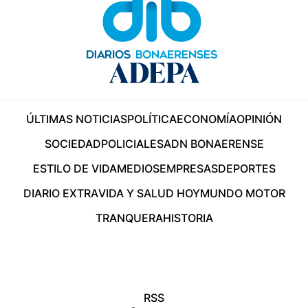
ÚLTIMAS NOTICIAS
POLÍTICA
ECONOMÍA
OPINIÓN
SOCIEDAD
POLICIALES
ADN BONAERENSE
ESTILO DE VIDA
MEDIOS
EMPRESAS
DEPORTES
DIARIO EXTRA
VIDA Y SALUD HOY
MUNDO MOTOR
TRANQUERA
HISTORIA
RSS