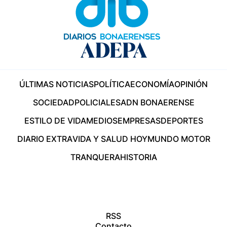
ÚLTIMAS NOTICIAS
POLÍTICA
ECONOMÍA
OPINIÓN
SOCIEDAD
POLICIALES
ADN BONAERENSE
ESTILO DE VIDA
MEDIOS
EMPRESAS
DEPORTES
DIARIO EXTRA
VIDA Y SALUD HOY
MUNDO MOTOR
TRANQUERA
HISTORIA
RSS
Contacto