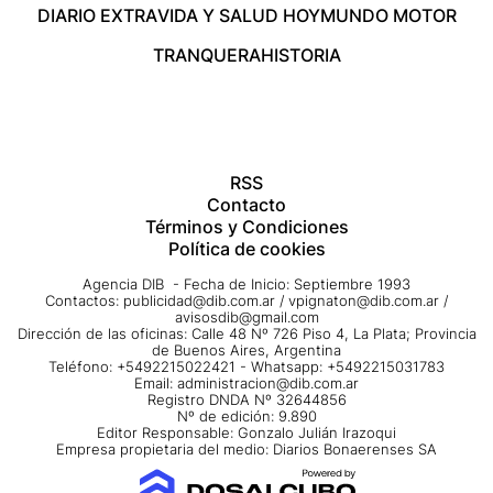
DIARIO EXTRA
VIDA Y SALUD HOY
MUNDO MOTOR
TRANQUERA
HISTORIA
RSS
Contacto
Términos y Condiciones
Política de cookies
Agencia DIB - Fecha de Inicio: Septiembre 1993
Contactos:
publicidad@dib.com.ar
/
vpignaton@dib.com.ar
/
avisosdib@gmail.com
Dirección de las oficinas: Calle 48 Nº 726 Piso 4, La Plata; Provincia
de Buenos Aires, Argentina
Teléfono: +5492215022421 - Whatsapp: +5492215031783
Email:
administracion@dib.com.ar
Registro DNDA Nº 32644856
Nº de edición: 9.890
Editor Responsable: Gonzalo Julián Irazoqui
Empresa propietaria del medio: Diarios Bonaerenses SA