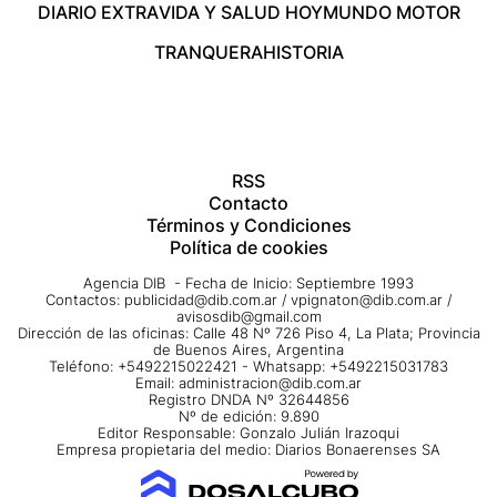
DIARIO EXTRA
VIDA Y SALUD HOY
MUNDO MOTOR
TRANQUERA
HISTORIA
RSS
Contacto
Términos y Condiciones
Política de cookies
Agencia DIB - Fecha de Inicio: Septiembre 1993
Contactos:
publicidad@dib.com.ar
/
vpignaton@dib.com.ar
/
avisosdib@gmail.com
Dirección de las oficinas: Calle 48 Nº 726 Piso 4, La Plata; Provincia
de Buenos Aires, Argentina
Teléfono: +5492215022421 - Whatsapp: +5492215031783
Email:
administracion@dib.com.ar
Registro DNDA Nº 32644856
Nº de edición: 9.890
Editor Responsable: Gonzalo Julián Irazoqui
Empresa propietaria del medio: Diarios Bonaerenses SA