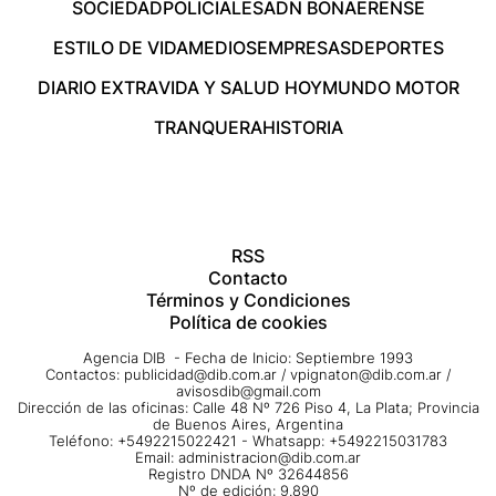
SOCIEDAD
POLICIALES
ADN BONAERENSE
ESTILO DE VIDA
MEDIOS
EMPRESAS
DEPORTES
DIARIO EXTRA
VIDA Y SALUD HOY
MUNDO MOTOR
TRANQUERA
HISTORIA
RSS
Contacto
Términos y Condiciones
Política de cookies
Agencia DIB - Fecha de Inicio: Septiembre 1993
Contactos:
publicidad@dib.com.ar
/
vpignaton@dib.com.ar
/
avisosdib@gmail.com
Dirección de las oficinas: Calle 48 Nº 726 Piso 4, La Plata; Provincia
de Buenos Aires, Argentina
Teléfono: +5492215022421 - Whatsapp: +5492215031783
Email:
administracion@dib.com.ar
Registro DNDA Nº 32644856
Nº de edición: 9.890