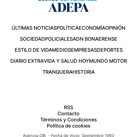
ÚLTIMAS NOTICIAS
POLÍTICA
ECONOMÍA
OPINIÓN
SOCIEDAD
POLICIALES
ADN BONAERENSE
ESTILO DE VIDA
MEDIOS
EMPRESAS
DEPORTES
DIARIO EXTRA
VIDA Y SALUD HOY
MUNDO MOTOR
TRANQUERA
HISTORIA
RSS
Contacto
Términos y Condiciones
Política de cookies
Agencia DIB - Fecha de Inicio: Septiembre 1993