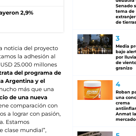
debatirá 
Senado s
tema de 
cayeron 2,9%
extranjer
de tierra
Media pr
a noticia del proyecto
bajo aler
ntamos la adhesión al
por lluvi
de viento
e USD 25.000 millones
granizo
trata del programa de
a Argentina y el
s mucho más que una
Roban pa
icio de una nueva
una cono
crema
tiene comparación con
antiinfla
os a lograr con pasión,
Anmat la 
mercado
ia. Estamos
e clase mundial”,