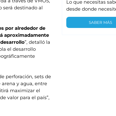
ada a través de VMOS,
Lo que necesitas sab
o será destinado al
desde donde necesit
SABER MÁS
es por alrededor de
ará aproximadamente
desarrollo
”, detalló la
la el desarrollo
geográficamente
de perforación, sets de
e arena y agua, entre
itirá maximizar el
de valor para el país”,