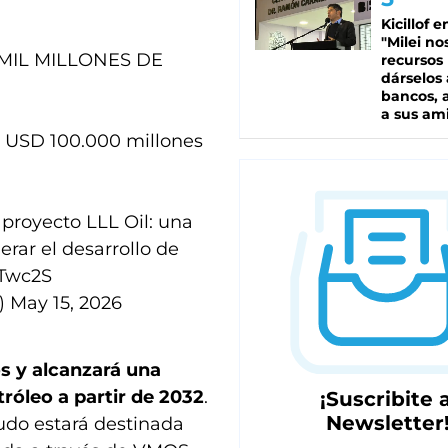
Kicillof e
"Milei no
MIL MILLONES DE
recursos
dárselos 
bancos, a
a sus am
s USD 100.000 millones
 proyecto LLL Oil: una
rar el desarrollo de
ZTwc2S
)
May 15, 2026
os y alcanzará una
róleo a partir de 2032
.
¡Suscribite a
Newsletter
udo estará destinada