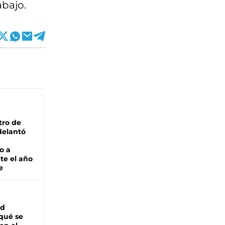
abajo.
tro de
adelantó
o a
te el año
e
ad
 qué se