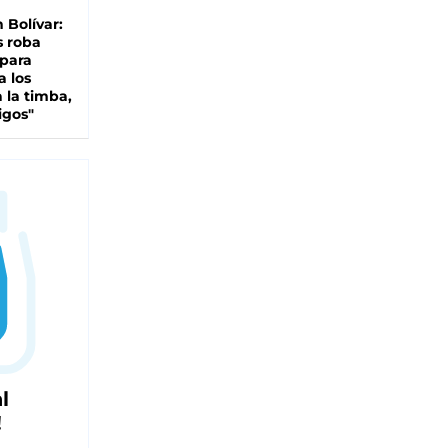
n Bolívar:
s roba
 para
a los
 la timba,
igos"
l
!