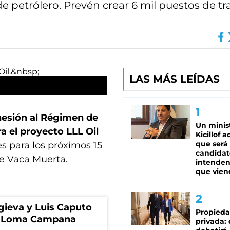
de petrólero. Prevén crear 6 mil puestos de tr
LAS MÁS LEÍDAS
hesión al Régimen de
Un minis
a el proyecto LLL Oil
Kicillof 
que será
s para los próximos 15
candidat
de Vaca Muerta.
intenden
que vien
gieva y Luis Caputo
Propied
de Loma Campana
privada: