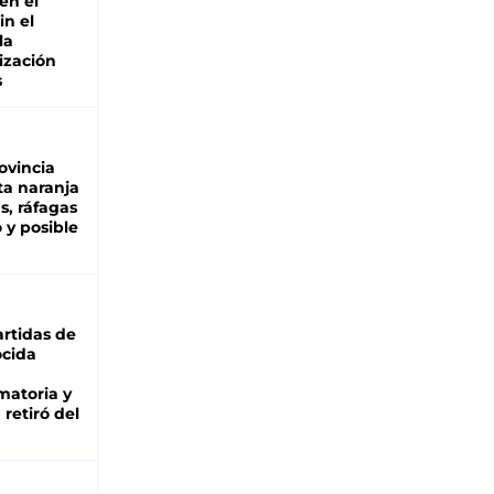
en el
in el
la
ización
s
ovincia
ta naranja
as, ráfagas
 y posible
rtidas de
cida
matoria y
retiró del