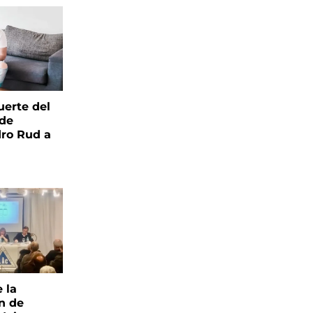
uerte del
 de
ro Rud a
e la
ón de