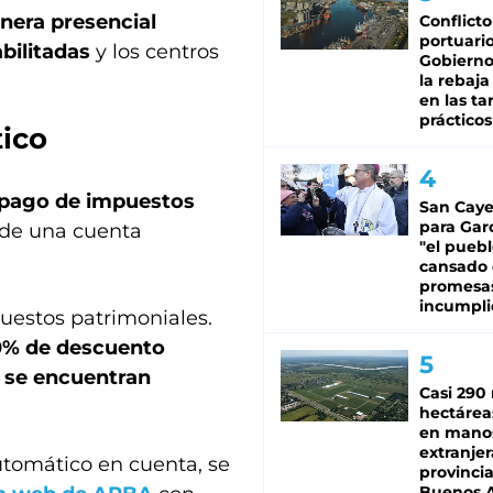
nera presencial
Conflicto
portuario
bilitadas
y los centros
Gobierno 
la rebaja
en las tar
prácticos
ico
l pago de impuestos
San Caye
para Gar
sde una cuenta
"el puebl
cansado
promesa
incumpli
puestos patrimoniales.
10% de descuento
a se encuentran
Casi 290 
hectárea
en mano
extranjer
utomático en cuenta, se
provinci
Buenos A