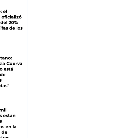
: el
oficializó
 del 20%
ifas de los
tano:
cía Cuerva
o está
 de
s
das"
mil
s están
s
as en la
a de
ires