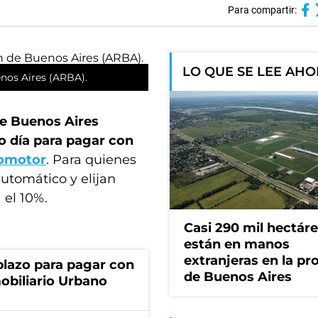
Para compartir:
LO QUE SE LEE AH
enos Aires (ARBA).
de Buenos Aires
mo día para pagar con
omotor
. Para quienes
utomático y elijan
 el 10%.
Casi 290 mil hectár
están en manos
extranjeras en la pr
lazo para pagar con
de Buenos Aires
obiliario Urbano