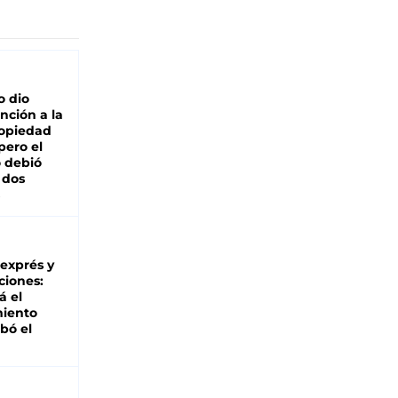
o dio
nción a la
ropiedad
pero el
 debió
 dos
 exprés y
ciones:
á el
miento
bó el