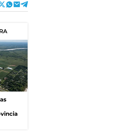
ORA
eas
ovincia