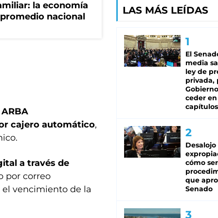
miliar: la economía
LAS MÁS LEÍDAS
 promedio nacional
El Senad
media sa
ley de p
privada, 
Gobierno
ceder en
capítulos
e ARBA
por cajero automático
,
ico.
Desalojo
expropia
ital a través de
cómo ser
procedi
o por correo
que apro
a el vencimiento de la
Senado