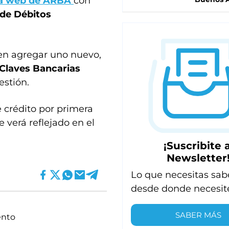
la web de ARBA
con
 de Débitos
en agregar uno nuevo,
 Claves Bancarias
stión.
e crédito por primera
 verá reflejado en el
¡Suscribite a
Newsletter
Lo que necesitas sab
desde donde necesit
SABER MÁS
ento