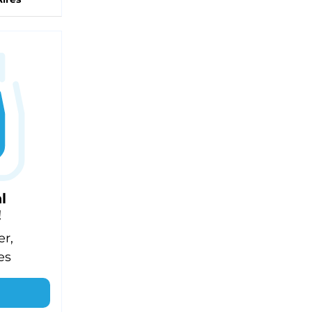
l
!
er,
es