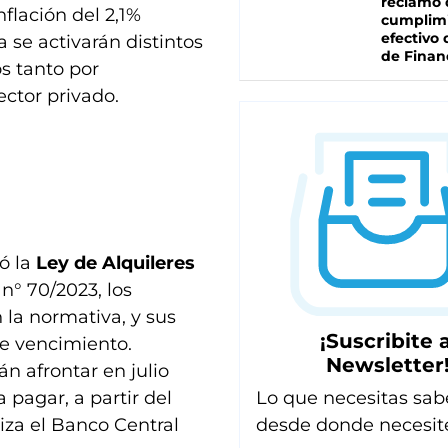
reclamo 
flación del 2,1%
cumplim
efectivo 
 se activarán distintos
de Finan
s tanto por
ctor privado.
ó la
Ley de Alquileres
n° 70/2023, los
 la normativa, y sus
¡Suscribite a
de vencimiento.
Newsletter
án afrontar en julio
a pagar, a partir del
Lo que necesitas sab
liza el Banco Central
desde donde necesit