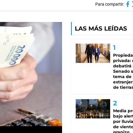
Para compartir:
LAS MÁS LEÍDAS
Propied
privada:
debatirá 
Senado s
tema de 
extranjer
de tierra
Media pr
bajo aler
por lluvi
de viento
granizo