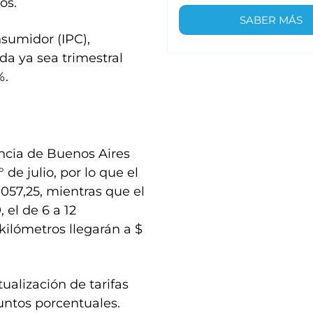
os.
SABER MÁS
nsumidor (IPC),
a ya sea trimestral
%.
incia de Buenos Aires
° de julio, por lo que el
.057,25, mientras que el
 el de 6 a 12
 kilómetros llegarán a $
alización de tarifas
untos porcentuales.