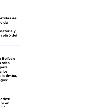
rtidas de
cida
matoria y
retiró del
n Bolívar:
s roba
 para
a los
 la timba,
igos"
dades:
ro en