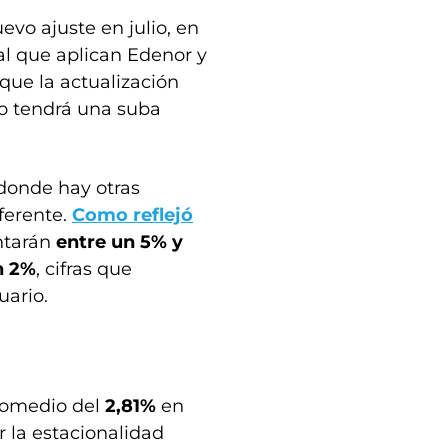
evo ajuste en julio, en
l que aplican Edenor y
 que la actualización
lio tendrá una suba
 donde hay otras
iferente.
Como reflejó
entarán
entre un 5% y
n 2%
, cifras que
uario.
promedio del
2,81%
en
 la estacionalidad