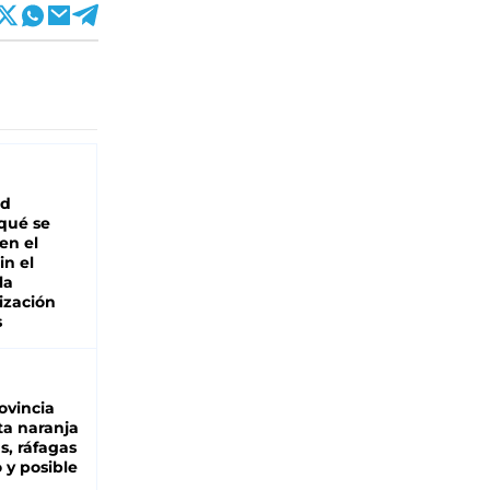
ad
 qué se
en el
in el
la
ización
s
ovincia
ta naranja
as, ráfagas
 y posible