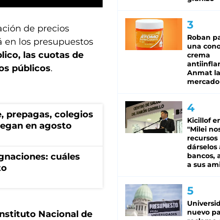
ación de precios
Roban pa
á en los presupuestos
una cono
lico, las cuotas de
crema
antiinfla
ios públicos
.
Anmat la 
mercado
te, prepagas, colegios
Kicillof e
llegan en agosto
"Milei no
recursos
dárselos 
bancos, a
gnaciones: cuáles
a sus am
to
Universi
nuevo pa
Instituto Nacional de