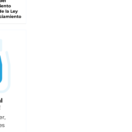
del
iento
de la Ley
ciamiento
l
!
er,
es