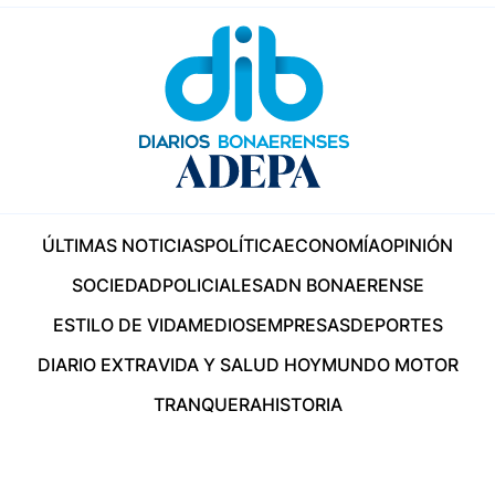
ÚLTIMAS NOTICIAS
POLÍTICA
ECONOMÍA
OPINIÓN
SOCIEDAD
POLICIALES
ADN BONAERENSE
ESTILO DE VIDA
MEDIOS
EMPRESAS
DEPORTES
DIARIO EXTRA
VIDA Y SALUD HOY
MUNDO MOTOR
TRANQUERA
HISTORIA