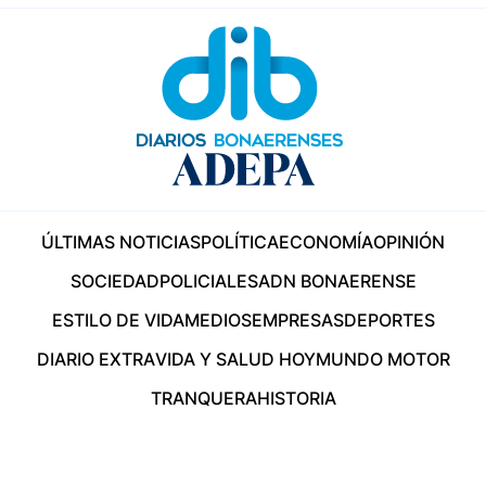
ÚLTIMAS NOTICIAS
POLÍTICA
ECONOMÍA
OPINIÓN
SOCIEDAD
POLICIALES
ADN BONAERENSE
ESTILO DE VIDA
MEDIOS
EMPRESAS
DEPORTES
DIARIO EXTRA
VIDA Y SALUD HOY
MUNDO MOTOR
TRANQUERA
HISTORIA