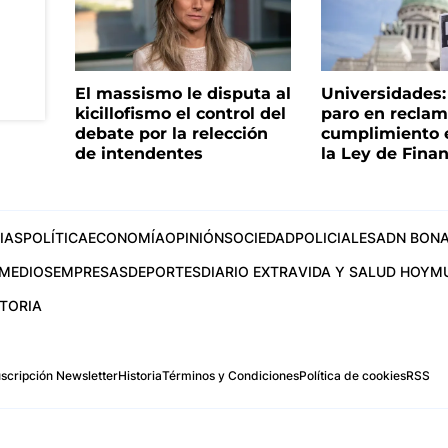
El massismo le disputa al
Universidades
kicillofismo el control del
paro en reclam
debate por la relección
cumplimiento e
de intendentes
la Ley de Fina
IAS
POLÍTICA
ECONOMÍA
OPINIÓN
SOCIEDAD
POLICIALES
ADN BONA
MEDIOS
EMPRESAS
DEPORTES
DIARIO EXTRA
VIDA Y SALUD HOY
M
STORIA
scripción Newsletter
Historia
Términos y Condiciones
Política de cookies
RSS