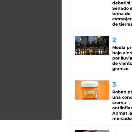
debatirá 
Senado s
tema de 
extranjer
de tierra
Media pr
bajo aler
por lluvi
de viento
granizo
Roban pa
una cono
crema
antiinfla
Anmat la 
mercado