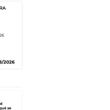
ORA
8/2026
ad
 qué se