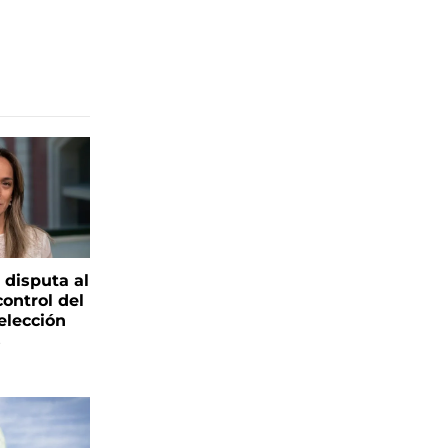
 disputa al
control del
elección
s