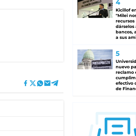
Kicillof e
"Milei no
recursos
dárselos 
bancos, a
a sus am
Universi
nuevo pa
reclamo 
cumplim
efectivo 
de Finan