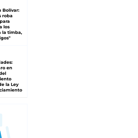
n Bolívar:
s roba
 para
a los
 la timba,
igos"
dades:
ro en
del
iento
de la Ley
ciamiento