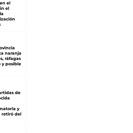
en el
in el
la
ización
s
ovincia
ta naranja
as, ráfagas
 y posible
rtidas de
cida
matoria y
retiró del