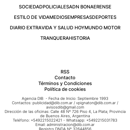
SOCIEDAD
POLICIALES
ADN BONAERENSE
ESTILO DE VIDA
MEDIOS
EMPRESAS
DEPORTES
DIARIO EXTRA
VIDA Y SALUD HOY
MUNDO MOTOR
TRANQUERA
HISTORIA
RSS
Contacto
Términos y Condiciones
Política de cookies
Agencia DIB - Fecha de Inicio: Septiembre 1993
Contactos:
publicidad@dib.com.ar
/
vpignaton@dib.com.ar
/
avisosdib@gmail.com
Dirección de las oficinas: Calle 48 Nº 726 Piso 4, La Plata; Provincia
de Buenos Aires, Argentina
Teléfono: +5492215022421 - Whatsapp: +5492215031783
Email:
administracion@dib.com.ar
Registro DNDA Nº 32644856