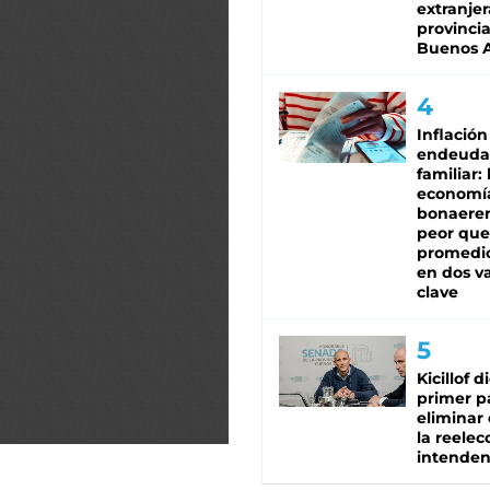
extranjer
provinci
Buenos A
Inflación
endeuda
familiar: 
economí
bonaeren
peor que
promedio
en dos va
clave
Kicillof d
primer p
eliminar 
la reelec
intenden