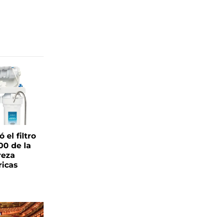
el filtro
00 de la
reza
ricas