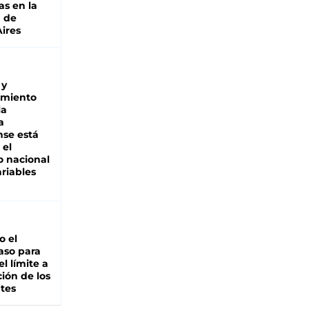
as en la
a de
ires
 y
miento
la
a
se está
 el
 nacional
riables
io el
aso para
el límite a
ción de los
tes