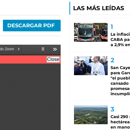
LAS MÁS LEÍDAS
DESCARGAR PDF
La inflac
CABA pas
a 2,9% en
San Caye
para Gar
"el puebl
cansado
promesa
incumpli
Casi 290 
hectárea
en mano