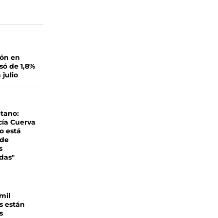
ión en
ó de 1,8%
 julio
tano:
cía Cuerva
o está
 de
s
das"
mil
s están
s