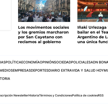
Los movimentos sociales
Iñaki Urlezaga
y los gremios marcharon
bailar en el Te
por San Cayetano con
Argentino de L
reclamos al gobierno
una única func
IAS
POLÍTICA
ECONOMÍA
OPINIÓN
SOCIEDAD
POLICIALES
ADN BONA
MEDIOS
EMPRESAS
DEPORTES
DIARIO EXTRA
VIDA Y SALUD HOY
M
STORIA
scripción Newsletter
Historia
Términos y Condiciones
Política de cookies
RSS