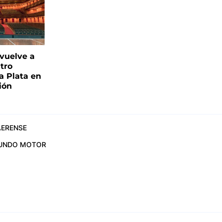
 vuelve a
atro
a Plata en
ión
ERENSE
UNDO MOTOR