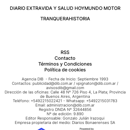
DIARIO EXTRA
VIDA Y SALUD HOY
MUNDO MOTOR
TRANQUERA
HISTORIA
RSS
Contacto
Términos y Condiciones
Política de cookies
Agencia DIB - Fecha de Inicio: Septiembre 1993
Contactos:
publicidad@dib.com.ar
/
vpignaton@dib.com.ar
/
avisosdib@gmail.com
Dirección de las oficinas: Calle 48 Nº 726 Piso 4, La Plata; Provincia
de Buenos Aires, Argentina
Teléfono: +5492215022421 - Whatsapp: +5492215031783
Email:
administracion@dib.com.ar
Registro DNDA Nº 32644856
Nº de edición: 9.890
Editor Responsable: Gonzalo Julián Irazoqui
Empresa propietaria del medio: Diarios Bonaerenses SA