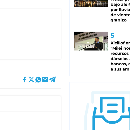
bajo aler
por lluvi
de viento
granizo
Kicillof e
"Milei no
recursos
dárselos 
bancos, a
a sus am