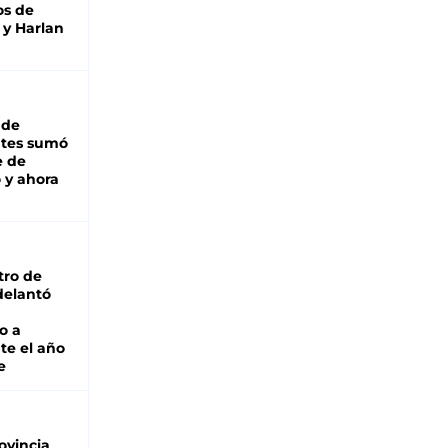
os de
 y Harlan
 de
ntes sumó
e de
 y ahora
tro de
adelantó
o a
te el año
e
ovincia