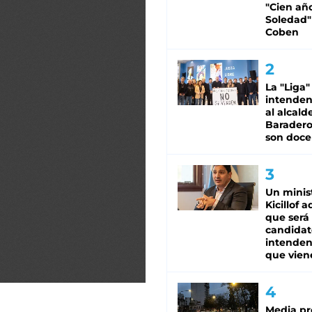
"Cien añ
Soledad"
Coben
La "Liga"
intende
al alcald
Baradero
son doce
Un minis
Kicillof 
que será
candidat
intenden
que vien
Media pr