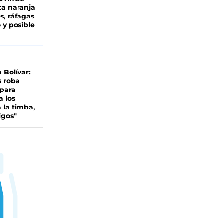
ta naranja
as, ráfagas
 y posible
n Bolívar:
s roba
 para
a los
 la timba,
igos"