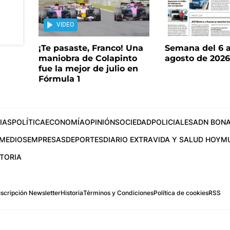
VIDEO
¡Te pasaste, Franco! Una
Semana del 6 a
maniobra de Colapinto
agosto de 202
fue la mejor de julio en
Fórmula 1
IAS
POLÍTICA
ECONOMÍA
OPINIÓN
SOCIEDAD
POLICIALES
ADN BONA
MEDIOS
EMPRESAS
DEPORTES
DIARIO EXTRA
VIDA Y SALUD HOY
M
STORIA
scripción Newsletter
Historia
Términos y Condiciones
Política de cookies
RSS