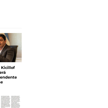
Kicillof
erá
tendente
ne