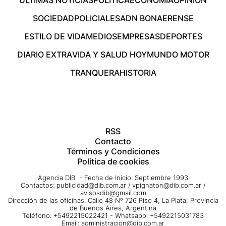
SOCIEDAD
POLICIALES
ADN BONAERENSE
ESTILO DE VIDA
MEDIOS
EMPRESAS
DEPORTES
DIARIO EXTRA
VIDA Y SALUD HOY
MUNDO MOTOR
TRANQUERA
HISTORIA
RSS
Contacto
Términos y Condiciones
Política de cookies
Agencia DIB - Fecha de Inicio: Septiembre 1993
Contactos:
publicidad@dib.com.ar
/
vpignaton@dib.com.ar
/
avisosdib@gmail.com
Dirección de las oficinas: Calle 48 Nº 726 Piso 4, La Plata; Provincia
de Buenos Aires, Argentina
Teléfono: +5492215022421 - Whatsapp: +5492215031783
Email:
administracion@dib.com.ar