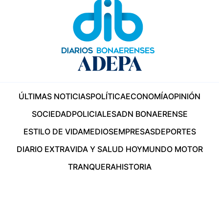
ÚLTIMAS NOTICIAS
POLÍTICA
ECONOMÍA
OPINIÓN
SOCIEDAD
POLICIALES
ADN BONAERENSE
ESTILO DE VIDA
MEDIOS
EMPRESAS
DEPORTES
DIARIO EXTRA
VIDA Y SALUD HOY
MUNDO MOTOR
TRANQUERA
HISTORIA