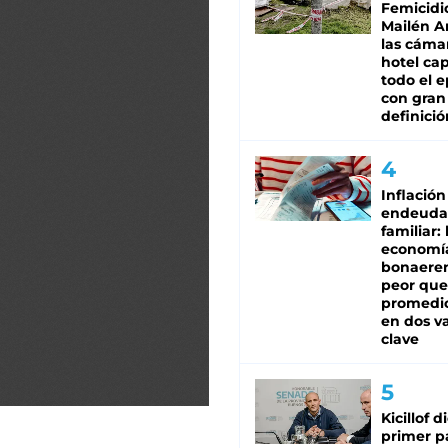
Femicidi
Mailén A
las cáma
hotel ca
todo el e
con gran
definició
Inflación
endeuda
familiar: 
economí
bonaeren
peor que
promedio
en dos va
clave
Kicillof d
primer p