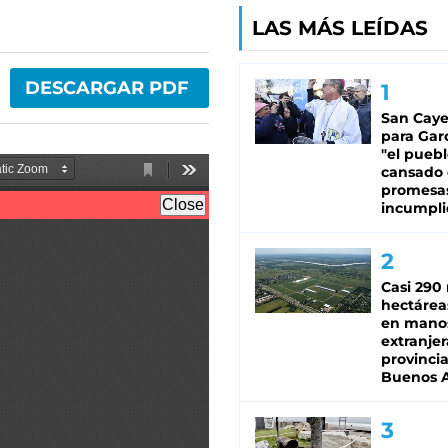
LAS MÁS LEÍDAS
DESCARGAR PDF
San Caye
para Gar
"el puebl
cansado
promesa
incumpli
Casi 290 
hectárea
en mano
extranjer
provinci
Buenos A