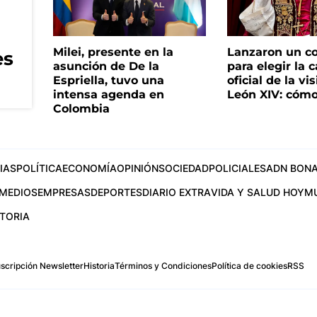
Milei, presente en la
Lanzaron un c
es
asunción de De la
para elegir la 
Espriella, tuvo una
oficial de la vi
intensa agenda en
León XIV: cómo
Colombia
IAS
POLÍTICA
ECONOMÍA
OPINIÓN
SOCIEDAD
POLICIALES
ADN BONA
MEDIOS
EMPRESAS
DEPORTES
DIARIO EXTRA
VIDA Y SALUD HOY
M
STORIA
scripción Newsletter
Historia
Términos y Condiciones
Política de cookies
RSS