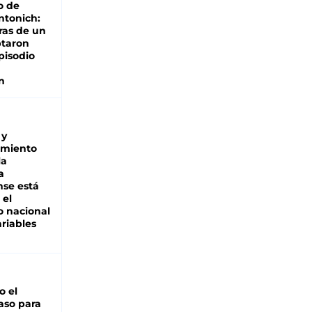
o de
ntonich:
ras de un
ptaron
pisodio
n
 y
miento
la
a
se está
 el
 nacional
riables
io el
aso para