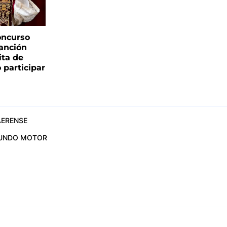
oncurso
canción
sita de
 participar
ERENSE
UNDO MOTOR