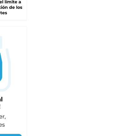
el límite a
ción de los
tes
l
!
er,
es