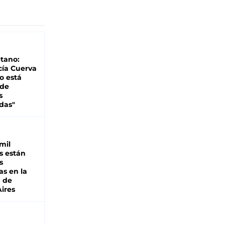
tano:
cía Cuerva
o está
 de
s
das"
mil
s están
s
as en la
a de
ires