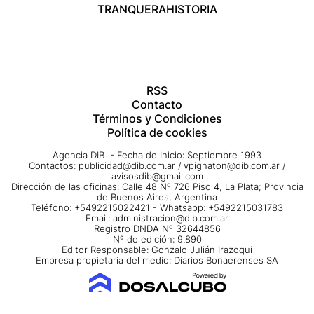
TRANQUERA
HISTORIA
RSS
Contacto
Términos y Condiciones
Política de cookies
Agencia DIB - Fecha de Inicio: Septiembre 1993
Contactos:
publicidad@dib.com.ar
/
vpignaton@dib.com.ar
/
avisosdib@gmail.com
Dirección de las oficinas: Calle 48 Nº 726 Piso 4, La Plata; Provincia
de Buenos Aires, Argentina
Teléfono: +5492215022421 - Whatsapp: +5492215031783
Email:
administracion@dib.com.ar
Registro DNDA Nº 32644856
Nº de edición: 9.890
Editor Responsable: Gonzalo Julián Irazoqui
Empresa propietaria del medio: Diarios Bonaerenses SA