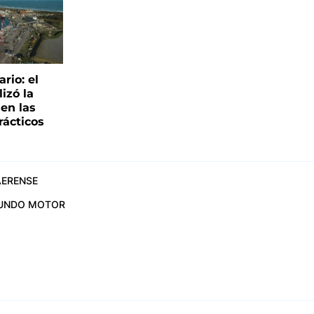
rio: el
lizó la
 en las
rácticos
ERENSE
UNDO MOTOR