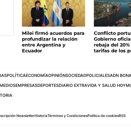
Milei firmó acuerdos para
Conflicto portua
profundizar la relación
Gobierno oficia
entre Argentina y
rebaja del 20%
Ecuador
tarifas de los p
IAS
POLÍTICA
ECONOMÍA
OPINIÓN
SOCIEDAD
POLICIALES
ADN BONA
MEDIOS
EMPRESAS
DEPORTES
DIARIO EXTRA
VIDA Y SALUD HOY
M
STORIA
scripción Newsletter
Historia
Términos y Condiciones
Política de cookies
RSS