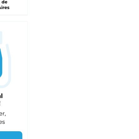
a de
ires
l
!
er,
es