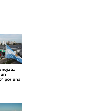
anejaba
 un
o" por una