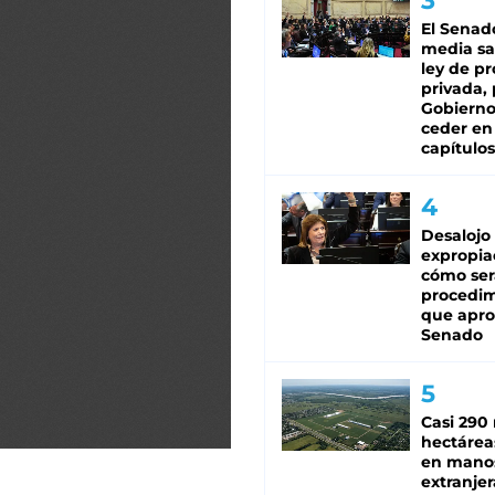
El Senad
media sa
ley de p
privada, 
Gobierno
ceder en
capítulos
Desalojo
expropia
cómo ser
procedi
que apro
Senado
Casi 290 
hectárea
en mano
extranjer