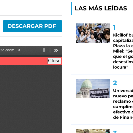
LAS MÁS LEÍDAS
DESCARGAR PDF
Kicillof 
capitaliz
Plaza la 
Milei: "S
que el g
desestim
locura"
Universi
nuevo pa
reclamo 
cumplim
efectivo 
de Finan