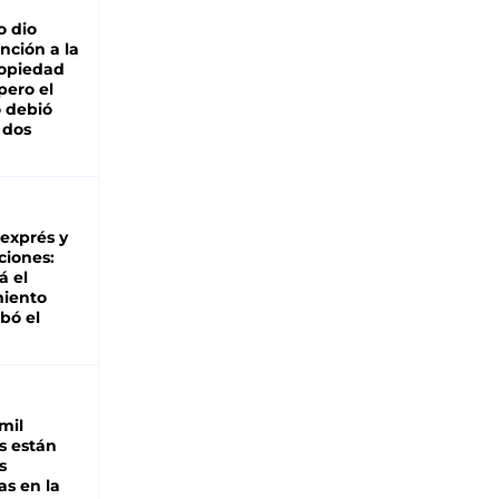
o dio
nción a la
ropiedad
pero el
 debió
 dos
 exprés y
ciones:
á el
miento
bó el
mil
s están
s
as en la