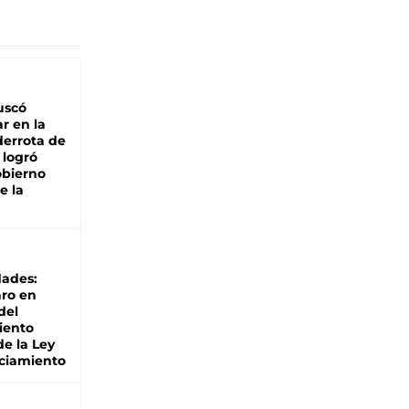
buscó
ar en la
derrota de
e logró
obierno
e la
dades:
ro en
del
iento
de la Ley
ciamiento