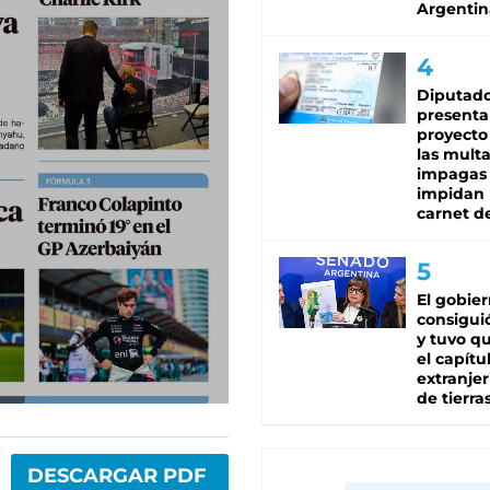
Argentin
Diputado
presenta
proyecto
las mult
impagas
impidan 
carnet d
El gobie
consiguió
y tuvo qu
el capítu
extranjer
de tierra
DESCARGAR PDF