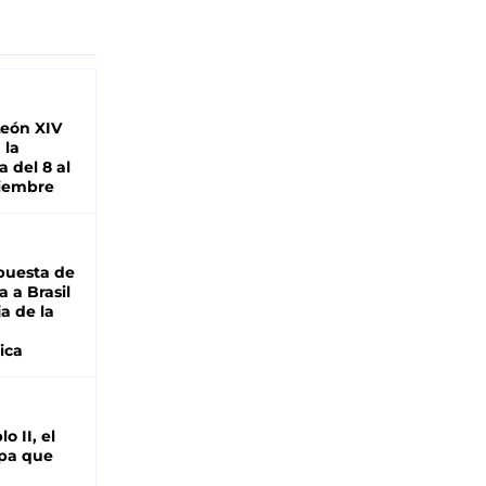
León XIV
 la
 del 8 al
viembre
puesta de
 a Brasil
ja de la
ica
o II, el
pa que