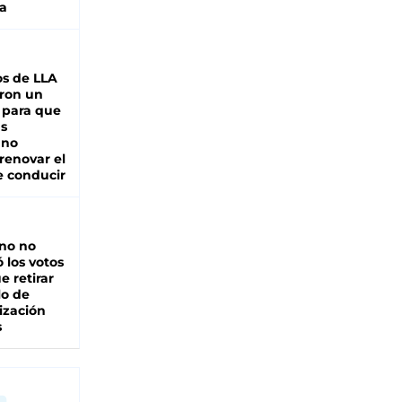
a
s de LLA
ron un
 para que
as
 no
renovar el
e conducir
rno no
 los votos
e retirar
lo de
ización
s