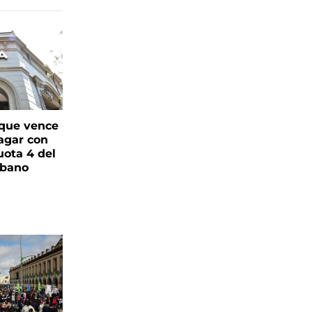
que vence
pagar con
uota 4 del
rbano