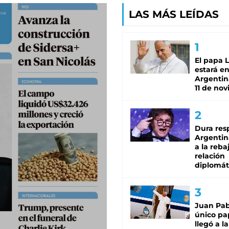
LAS MÁS LEÍDAS
El papa 
estará en
Argentina
11 de no
Dura res
Argentina
a la reba
relación
diplomát
Juan Pabl
único pa
llegó a la