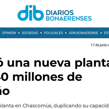
OPINIÓN
SOCIEDAD
POLICIALES
ADN BONAERENSE
ES
17 de junio 
ó una nueva plant
0 millones de
ño
planta en Chascomús, duplicando su capaci