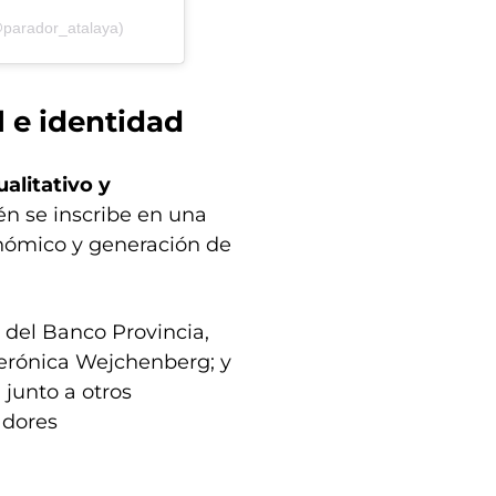
@parador_atalaya)
l e identidad
ualitativo y
én se inscribe en una
nómico y generación de
 del Banco Provincia,
erónica Wejchenberg; y
 junto a otros
adores