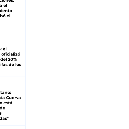
ciones:
á el
miento
bó el
: el
oficializó
 del 20%
ifas de los
tano:
cía Cuerva
o está
 de
s
das"