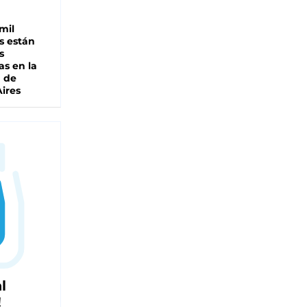
mil
s están
s
as en la
a de
ires
l
!