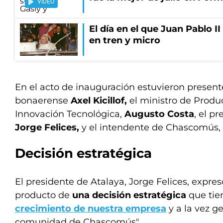
VIDEO
El día en el que Juan Pablo I
en tren y micro
En el acto de inauguración estuvieron presen
bonaerense
Axel Kicillof,
el ministro de Produc
Innovación Tecnológica,
Augusto Costa
, el p
Jorge Felices,
y el intendente de Chascomús,
Decisión estratégica
El presidente de Atalaya, Jorge Felices, expres
producto de
una decisión estratégica
que tie
crecimiento de nuestra empresa
y a la vez g
comunidad de Chascomús".