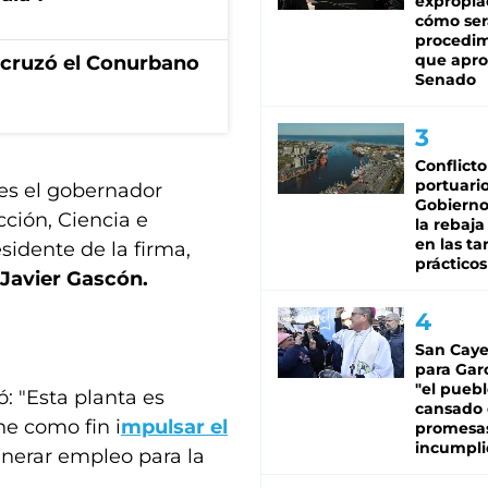
expropia
cómo ser
procedi
que apro
I cruzó el Conurbano
Senado
Conflicto
portuario
tes el gobernador
Gobierno 
ción, Ciencia e
la rebaja
en las tar
residente de la firma,
prácticos
Javier Gascón.
San Caye
para Gar
"el puebl
ó: "Esta planta es
cansado
ne como fin i
mpulsar el
promesa
incumpli
enerar empleo para la