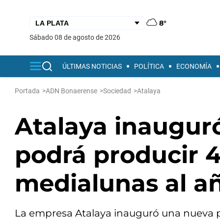
8°
sábado 08 de agosto de 2026
ÚLTIMAS NOTICIAS
POLÍTICA
ECONOMÍA
Portada
>
ADN Bonaerense
>
Sociedad
>
Atalaya
Atalaya inaugur
podrá producir 4
medialunas al a
La empresa Atalaya inauguró una nueva 