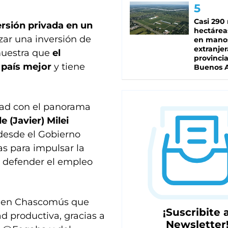
Casi 290 
versión privada en un
hectárea
izar una inversión de
en mano
extranjer
muestra que
el
provinci
 país mejor
y tiene
Buenos A
dad con el panorama
 (Javier) Milei
desde el Gobierno
s para impulsar la
y defender el empleo
a en Chascomús que
¡Suscribite a
d productiva, gracias a
Newsletter