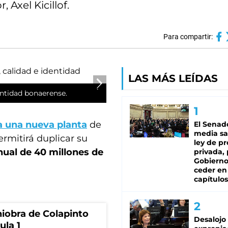
Axel Kicillof.
Para compartir:
LAS MÁS LEÍDAS
dentidad bonaerense.
a una nueva planta
de
El Senad
media sa
rmitirá duplicar su
ley de p
ual de 40 millones de
privada, 
Gobierno
ceder en
capítulos
niobra de Colapinto
Desalojo
ula 1