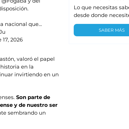
e
@Fogaba
y del
Lo que necesitas sab
isposición.
desde donde necesit
a nacional que…
SABER MÁS
Ju
 17, 2026
astón, valoró el papel
istoria en la
inuar invirtiendo en un
nenses.
Son parte de
rense y de nuestro ser
ente sembrando un