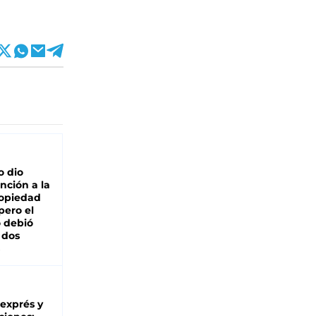
o dio
nción a la
ropiedad
pero el
 debió
 dos
 exprés y