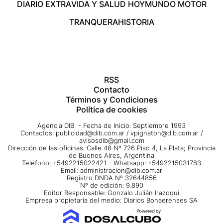
DIARIO EXTRA
VIDA Y SALUD HOY
MUNDO MOTOR
TRANQUERA
HISTORIA
RSS
Contacto
Términos y Condiciones
Política de cookies
Agencia DIB - Fecha de Inicio: Septiembre 1993
Contactos:
publicidad@dib.com.ar
/
vpignaton@dib.com.ar
/
avisosdib@gmail.com
Dirección de las oficinas: Calle 48 Nº 726 Piso 4, La Plata; Provincia
de Buenos Aires, Argentina
Teléfono: +5492215022421 - Whatsapp: +5492215031783
Email:
administracion@dib.com.ar
Registro DNDA Nº 32644856
Nº de edición: 9.890
Editor Responsable: Gonzalo Julián Irazoqui
Empresa propietaria del medio: Diarios Bonaerenses SA