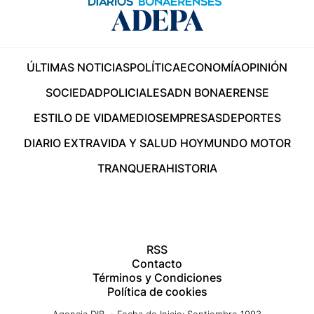
ÚLTIMAS NOTICIAS
POLÍTICA
ECONOMÍA
OPINIÓN
SOCIEDAD
POLICIALES
ADN BONAERENSE
ESTILO DE VIDA
MEDIOS
EMPRESAS
DEPORTES
DIARIO EXTRA
VIDA Y SALUD HOY
MUNDO MOTOR
TRANQUERA
HISTORIA
RSS
Contacto
Términos y Condiciones
Política de cookies
Agencia DIB - Fecha de Inicio: Septiembre 1993