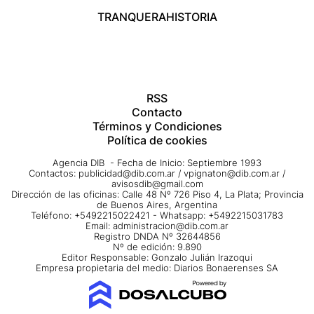
TRANQUERA
HISTORIA
RSS
Contacto
Términos y Condiciones
Política de cookies
Agencia DIB - Fecha de Inicio: Septiembre 1993
Contactos:
publicidad@dib.com.ar
/
vpignaton@dib.com.ar
/
avisosdib@gmail.com
Dirección de las oficinas: Calle 48 Nº 726 Piso 4, La Plata; Provincia
de Buenos Aires, Argentina
Teléfono: +5492215022421 - Whatsapp: +5492215031783
Email:
administracion@dib.com.ar
Registro DNDA Nº 32644856
Nº de edición: 9.890
Editor Responsable: Gonzalo Julián Irazoqui
Empresa propietaria del medio: Diarios Bonaerenses SA