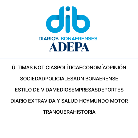
ÚLTIMAS NOTICIAS
POLÍTICA
ECONOMÍA
OPINIÓN
SOCIEDAD
POLICIALES
ADN BONAERENSE
ESTILO DE VIDA
MEDIOS
EMPRESAS
DEPORTES
DIARIO EXTRA
VIDA Y SALUD HOY
MUNDO MOTOR
TRANQUERA
HISTORIA