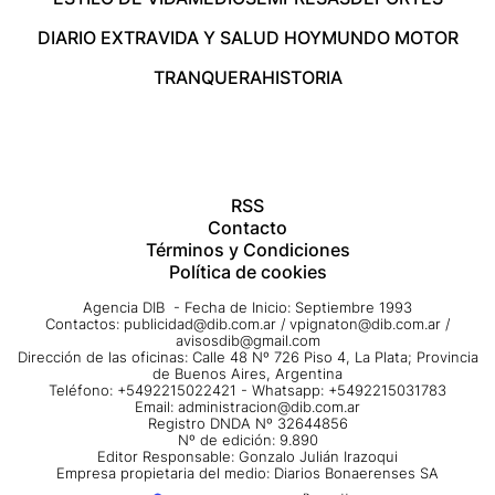
DIARIO EXTRA
VIDA Y SALUD HOY
MUNDO MOTOR
TRANQUERA
HISTORIA
RSS
Contacto
Términos y Condiciones
Política de cookies
Agencia DIB - Fecha de Inicio: Septiembre 1993
Contactos:
publicidad@dib.com.ar
/
vpignaton@dib.com.ar
/
avisosdib@gmail.com
Dirección de las oficinas: Calle 48 Nº 726 Piso 4, La Plata; Provincia
de Buenos Aires, Argentina
Teléfono: +5492215022421 - Whatsapp: +5492215031783
Email:
administracion@dib.com.ar
Registro DNDA Nº 32644856
Nº de edición: 9.890
Editor Responsable: Gonzalo Julián Irazoqui
Empresa propietaria del medio: Diarios Bonaerenses SA