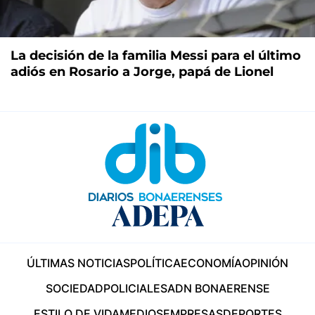
La decisión de la familia Messi para el último
adiós en Rosario a Jorge, papá de Lionel
ÚLTIMAS NOTICIAS
POLÍTICA
ECONOMÍA
OPINIÓN
SOCIEDAD
POLICIALES
ADN BONAERENSE
ESTILO DE VIDA
MEDIOS
EMPRESAS
DEPORTES