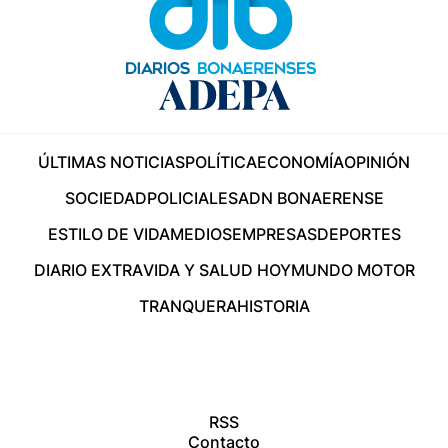
ÚLTIMAS NOTICIAS
POLÍTICA
ECONOMÍA
OPINIÓN
SOCIEDAD
POLICIALES
ADN BONAERENSE
ESTILO DE VIDA
MEDIOS
EMPRESAS
DEPORTES
DIARIO EXTRA
VIDA Y SALUD HOY
MUNDO MOTOR
TRANQUERA
HISTORIA
RSS
Contacto