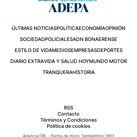
ÚLTIMAS NOTICIAS
POLÍTICA
ECONOMÍA
OPINIÓN
SOCIEDAD
POLICIALES
ADN BONAERENSE
ESTILO DE VIDA
MEDIOS
EMPRESAS
DEPORTES
DIARIO EXTRA
VIDA Y SALUD HOY
MUNDO MOTOR
TRANQUERA
HISTORIA
RSS
Contacto
Términos y Condiciones
Política de cookies
Agencia DIB - Fecha de Inicio: Septiembre 1993